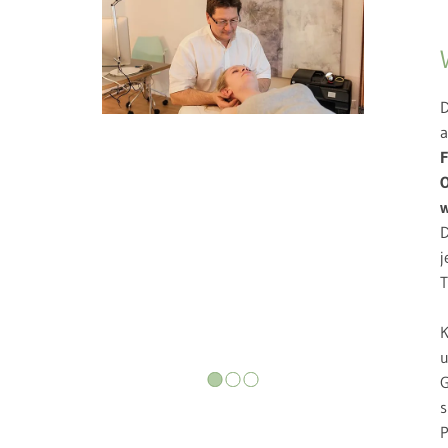
D
a
F
O
w
D
j
T
K
u
G
s
P