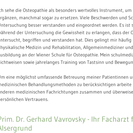
ch sehe die Osteopathie als besonders wertvolles Instrument, u
rgänzen, manchmal sogar zu ersetzen. Viele Beschwerden und S
ntersuchung besser verstanden und eingeordnet werden. Es ist s
ährend der Untersuchung die Gewissheit zu erlangen, dass der O
ntersucht, begriffen und verstanden hat. Dies gelingt mir häufi
hysikalische Medizin und Rehabilitation, Allgemeinmediziner un
usbildung an der Wiener Schule für Osteopathie. Mein schulmedi
ichtweisen sowie jahrelanges Training von Tastsinn und Bewegun
m eine möglichst umfassende Betreuung meiner Patientinnen un
edizinischen Behandlungsmethoden zu berücksichtigen arbeite i
nderen medizinischen Fachrichtungen zusammen und überweise 
ersönlichen Vertrauens.
Prim. Dr. Gerhard Vavrovsky - Ihr Facharzt
Alsergrund