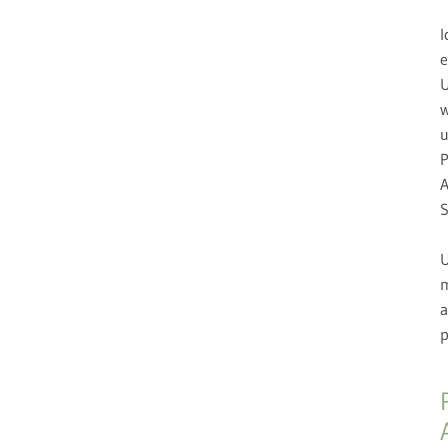
I
e
U
w
u
P
A
S
U
m
a
p