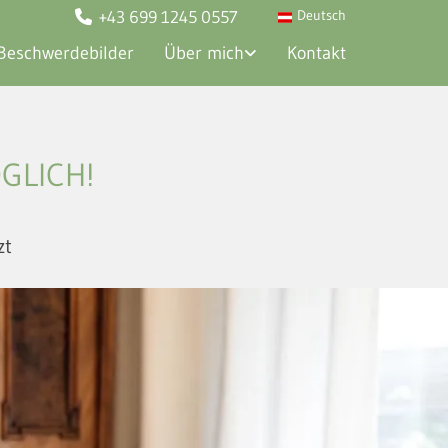
+43 699 1245 0557
Deutsch

Beschwerdebilder
Über mich
Kontakt
ÖGLICH!
zt