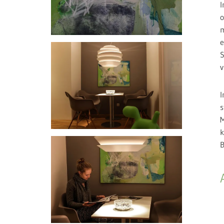
I
o
m
e
S
v
I
s
M
k
B